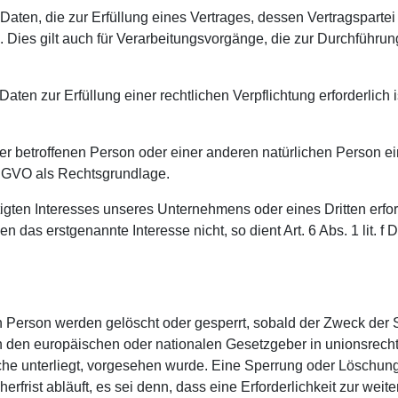
n, die zur Erfüllung eines Vertrages, dessen Vertragspartei die
. Dies gilt auch für Verarbeitungsvorgänge, die zur Durchführu
en zur Erfüllung einer rechtlichen Verpflichtung erforderlich is
 der betroffenen Person oder einer anderen natürlichen Person
d DSGVO als Rechtsgrundlage.
tigten Interesses unseres Unternehmens oder eines Dritten erfo
n das erstgenannte Interesse nicht, so dient Art. 6 Abs. 1 lit. 
Person werden gelöscht oder gesperrt, sobald der Zweck der S
h den europäischen oder nationalen Gesetzgeber in unionsrech
iche unterliegt, vorgesehen wurde. Eine Sperrung oder Löschun
rist abläuft, es sei denn, dass eine Erforderlichkeit zur weit