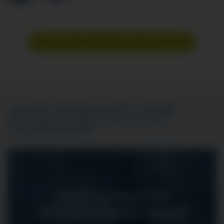
Bewirb dich jetzt auf unserem Karriereportal
„DU BIST DIR NOCH NICHT SICHER?“
DIESE AUSBILDUNGSBERUFE GIBT ES NOCH IM
KLINIKVERBUND ALLGÄU
KAUFFRAU/-MANN FÜR
GESUNDHEITSWESEN (M/W/D)