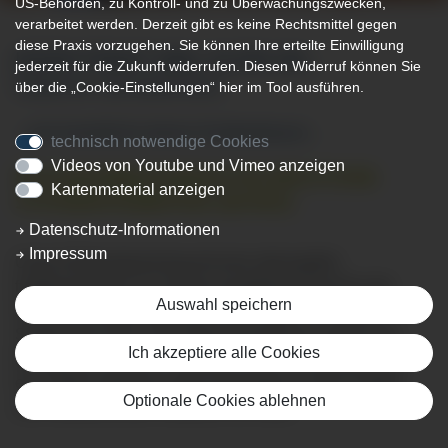
US-Behörden, zu Kontroll- und zu Überwachungszwecken,
verarbeitet werden. Derzeit gibt es keine Rechtsmittel gegen
diese Praxis vorzugehen. Sie können Ihre erteilte Einwilligung
JEDER FÄNGT MAL KLEIN AN...
jederzeit für die Zukunft widerrufen. Diesen Widerruf können Sie
über die „Cookie-Einstellungen“ hier im Tool ausführen.
KOMM MIT UNS GROSS RAUS
...und verwirkliche deinen Kindheitstraum...
technisch notwendige Cookies
Videos von Youtube und Vimeo anzeigen
FACHINFORMATIKER/IN FACHRICHTUNG
Kartenmaterial anzeigen
SYSTEMINTEGRATION (M/W/D)
Datenschutz-Informationen
Impressum
Unser Klinikverbund braucht eine störungsfrei
funktionierende IT. In Deiner Ausbildung lernst Du die
Auswahl speichern
Analyse und Beseitigung von Störungen, Du leistest
Support bei Hard- und Softwareproblemen, planst und
Ich akzeptiere alle Cookies
konfigurierst unsere IT-Systeme und richtest Netzwerke
ein. Zudem stehst Du allen Anwendern in allen Fragen
Optionale Cookies ablehnen
zum Netzwerk oder Verfahren zur Seite.