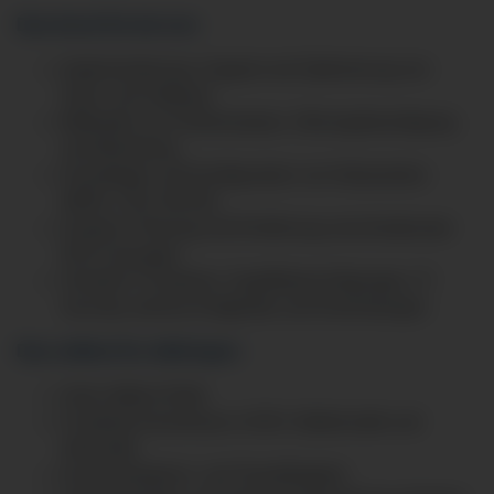
Das lernst Du bei uns:
Implementierung, Support und Optimierung von
Hard- und Software
Methoden zur Fehleranalyse, Störungsbeseitigung
und Monitoring
Grundlagen und Konfiguration von Netzwerken
(WAN, LAN, WLAN)
Analyse, Planung und Einführung verschiedenster
EDV-Lösungen
Virtuelle IT-Systeme, Zugriffsberechtigungen, IT-
Security, diverse Endgeräte und Anwendungen
Das solltest Du mitbringen:
Gute mittlere Reife
Fundierte Kenntnisse in EDV, Mathematik und
Informatik
Kommunikations- und Teamfähigkeit