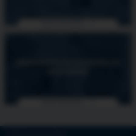
MEHR ERFAHREN
MEDIZINISCHE FACHANGESTELLTE
(MFA) (M/W/D)
MEHR ERFAHREN
© 2026 Klinikverbund Allgäu