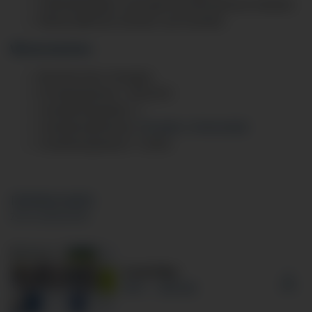
Selbstständiges und eigenverantwortliches Arbeiten
Wirtschaftliches Denken und Handeln
Wissenswertes:
Berufsschule: Kempten
Einstiegsgehalt: 1.293,26 €
Ausbildungsplätze: 1
Ausbildungshäuser:
Kempten
,
Immenstadt
Ausbildungsdauer: 3 Jahre
DOWNLOADS
ZUR AUSBILDUNG
Azubi-Map
PDF
826 KB