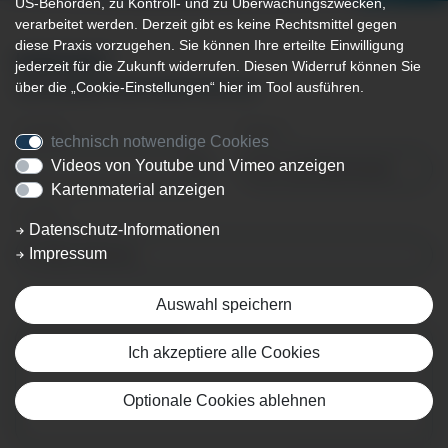
US-Behörden, zu Kontroll- und zu Überwachungszwecken,
verarbeitet werden. Derzeit gibt es keine Rechtsmittel gegen
diese Praxis vorzugehen. Sie können Ihre erteilte Einwilligung
KONTAKT
jederzeit für die Zukunft widerrufen. Diesen Widerruf können Sie
über die „Cookie-Einstellungen“ hier im Tool ausführen.
WIE KÖNNEN WIR IHNEN HELFEN?
Anrede
Name
*
technisch notwendige Cookies
Videos von Youtube und Vimeo anzeigen
Kartenmaterial anzeigen
E-Mail
*
Datenschutz-Informationen
Impressum
Nachricht
Auswahl speichern
Ich akzeptiere alle Cookies
Optionale Cookies ablehnen