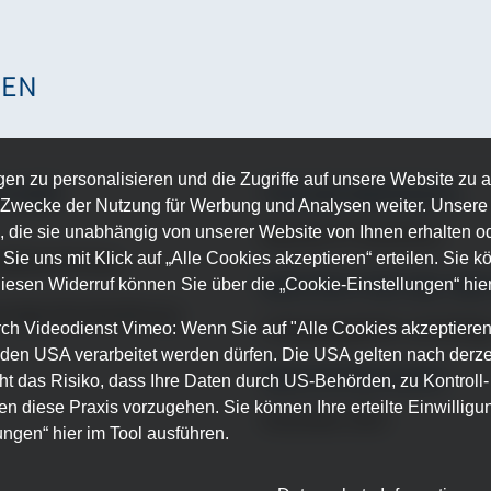
NEN
n zu personalisieren und die Zugriffe auf unsere Website zu a
N WIR
TEILNEHMERZAHL
Zwecke der Nutzung für Werbung und Analysen weiter. Unsere P
 die sie unabhängig von unserer Website von Ihnen erhalten 
Maximal 15 Teilnehmer
ie uns mit Klick auf „Alle Cookies akzeptieren“ erteilen. Sie kön
rufsbezeichnung
Diesen Widerruf können Sie über die „Cookie-Einstellungen“ hier
KOSTEN FÜR DIE WE
endige Berufserfahrung
h Videodienst Vimeo: Wenn Sie auf "Alle Cookies akzeptieren“ 
Lehrgangsgebühr: auf Anfrag
 in den USA verarbeitet werden dürfen. Die USA gelten nach derze
NÄCHSTER KURS
t das Risiko, dass Ihre Daten durch US-Behörden, zu Kontroll
en diese Praxis vorzugehen. Sie können Ihre erteilte Einwilligun
November 2025
ungen“ hier im Tool ausführen.