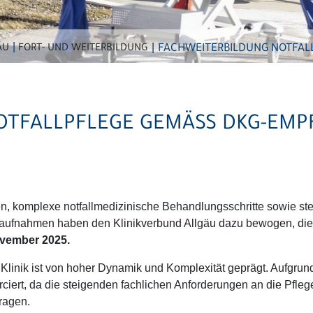
FACHWEITERBILDUNG NOTFAL
ÄU
FORT- UND WEITERBILDUNG
OTFALLPFLEGE GEMÄSS DKG-EM
komplexe notfallmedizinische Behandlungsschritte sowie stei
aufnahmen haben den Klinikverbund Allgäu dazu bewogen, die Fa
ovember 2025.
d Klinik ist von hoher Dynamik und Komplexität geprägt. Aufgr
orciert, da die steigenden fachlichen Anforderungen an die Pfl
ragen.