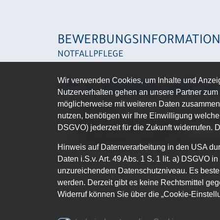
BEWERBUNGSINFORMATIO
NOTFALLPFLEGE
Wir verwenden Cookies, um Inhalte und Anzeige
FÜR DIE BEWERBUNG BENÖTIGE
Nutzerverhalten gehen an unsere Partner zum 
möglicherweise mit weiteren Daten zusammen,
Lebenslauf
nutzen, benötigen wir Ihre Einwilligung welche S
Kopie der Erlaubnis zum Führen der Be
DSGVO) jederzeit für die Zukunft widerrufen. 
Kopie des Examenszeugnisses
Arbeitgeberbescheinigung über die notw
Hinweis auf Datenverarbeitung in den USA durc
Daten i.S.v. Art. 49 Abs. 1 S. 1 lit. a) DSGVO
unzureichendem Datenschutzniveau. Es besteh
werden. Derzeit gibt es keine Rechtsmittel geg
Widerruf können Sie über die „Cookie-Einstell