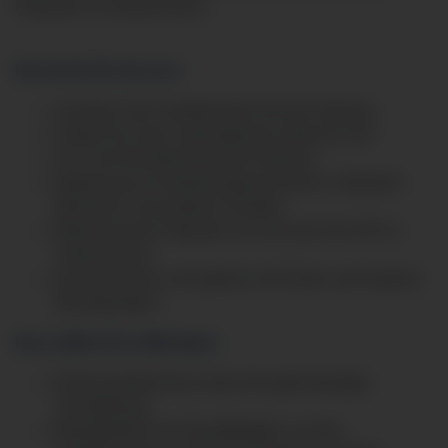
Patienten im Aufwachraum.
Das lernst Du bei uns:
Assistenz des Anästhesisten bei der Narkose
Sorgen für einen reibungslosen Ablauf im OP
Vor- und Nachbereitung der Narkose
Bedienung von Beatmungsmaschinen, Patienten-
Monitoren und weiteren Geräten
Betreuung der Patienten vor und nach der OP im
Aufwachraum
kommunizieren und agieren mit Ärzten und anderen
Berufsgruppen
Das solltest Du mitbringen:
Realschulabschluss oder eine gleichwertige
Schulbildung
Belastbarkeit und Teamfähigkeit, um den