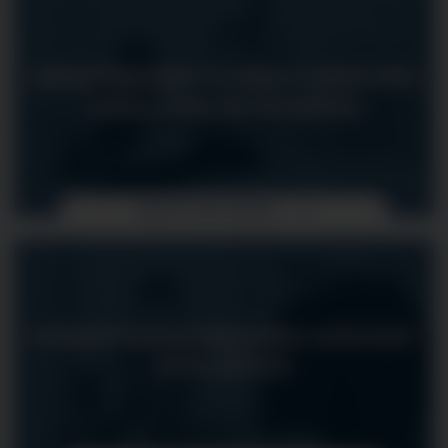
MEDIZINISCHE/R TECHNOLOGE/IN FÜR
RADIOLOGIE (MT-R) (M/W/D)
MEHR ERFAHREN
OPERATIONSTECHNISCHER ASSISTENT
(OTA) (M/W/D)