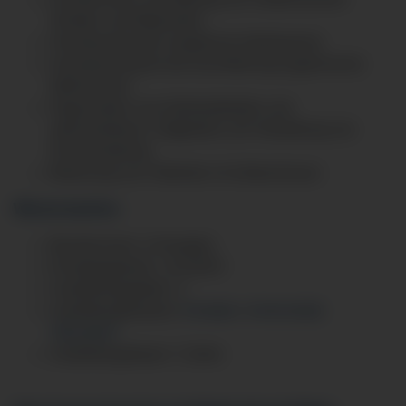
Geräten und Materialien
Verantwortung für aseptische Arbeitsweise
Verantwortung für die Durchführung hygienischer
Maßnahmen
Organisation von Arbeitsabläufen und
administrativen Tätigkeiten (z.B. Bestellung von
Einmalmaterial)
Betreuung von Patienten im Aufwachraum
Wissenswertes:
Berufsschule: in Kempten
Einstiegsgehalt: 1.415,69 €
Ausbildungsplätze: 4
Ausbildungshäuser:
Kempten
,
Immenstadt
,
Oberstdorf
Ausbildungsdauer: 3 Jahre