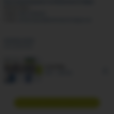
Dein Ansprechpartner im Klinikverbund Allgäu:
Monika Katzer
Telefon:
0831 5303445
E-Mail:
monika.katzer
@klinikverbund-allgaeu.
de
DOWNLOADS
ZUR AUSBILDUNG
Azubi-Map
PDF
826 KB
Bewirb dich jetzt auf unserem Karriereportal