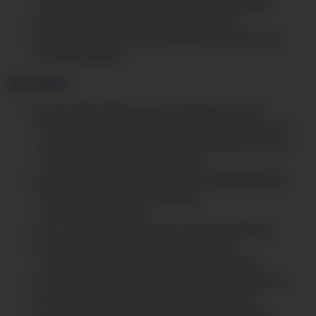
Anforderungen im OP-Saal gerecht zu werden
Interesse für den medizinischen Bereich
Nachweis über die gesundheitliche Eignung der
Berufsausübung
Berufsbild:
fachkundige Betreuung der Patientinnen und
Patienten unter Berücksichtigung ihrer physischen
und psychischen Situation während ihres OP- und
Funktionsabteilungsaufenthaltes
selbstständige Organisation und Koordination der
Arbeitsabläufe in den genannten
Funktionsabteilungen
Vor- und Nachbereitung des Operationssaales
Vorbereitung bevorstehender Narkosen,
einschließlich der Medikamente und Geräte
Unterstützung des Anästhesisten bei der Narkose
Vorbereitung verschiedener Narkoseformen
Sachkenntnis und Wartung von medizinischen