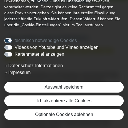
US-Behörden, zu Kontroll- und zu Überwachungszwecken,
verarbeitet werden. Derzeit gibt es keine Rechtsmittel gegen
diese Praxis vorzugehen. Sie können Ihre erteilte Einwilligung
JEDER FÄNGT MAL KLEIN AN...
jederzeit für die Zukunft widerrufen. Diesen Widerruf können Sie
über die „Cookie-Einstellungen“ hier im Tool ausführen.
KOMM MIT UNS GROSS RAUS
...und verwirkliche deinen Kindheitstraum...
technisch notwendige Cookies
Videos von Youtube und Vimeo anzeigen
ANÄSTHESIETECHNISCHE/R ASSISTENT/IN
Kartenmaterial anzeigen
(M/W/D)
Datenschutz-Informationen
Impressum
Du findest Operationen und Narkosen faszinierend? Blut
zu sehen macht Dir nichts aus? Dann werde doch
Auswahl speichern
Anästhesietechnische/r Assistent/in, kurz: ATA. In diesem
sehr verantwortungsvollen assistierst Du dem Narkosearzt
Ich akzeptiere alle Cookies
(Anästhesisten) im Operationssaal oder bei ambulanten
Operationen und sorgst für einen reibungslosen Ablauf der
Optionale Cookies ablehnen
OP. Du bedienst die Beatmungsmaschinen, Patienten-
Monitore und weitere Geräte. Zudem betreust Du die