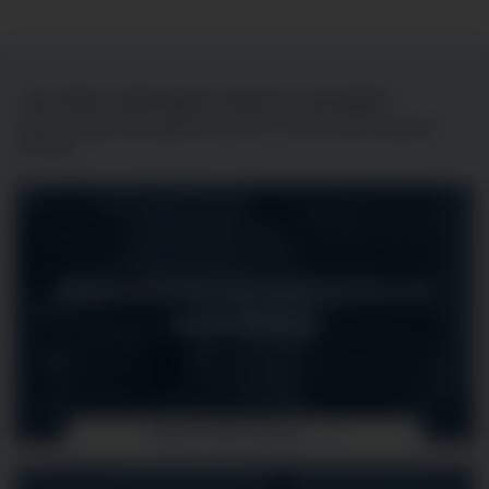
„DU BIST DIR NOCH NICHT SICHER?“
DIESE AUSBILDUNGSBERUFE GIBT ES IM KLINIKVERBUND
ALLGÄU
MEDIZINISCHE FACHANGESTELLTE
(MFA) (M/W/D)
MEHR ERFAHREN