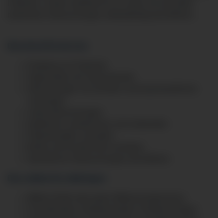
Patienten. Zudem arbeitest Du im Labor mit und darfst
bestimmte Untersuchungen selbstständig durchführen.
Das lernst Du bei uns:
Empfang von Patienten
Organisation der Sprechstunde
Abrechnungen von privaten und kassenärztlichen
Leistungen
Laboruntersuchungen
Injektionen verabreichen und vorbereiten
Patientenakten verwalten
Briefe und Kurzberichte schreiben
Spezifische Untersuchungen durchführen
Das solltest Du mitbringen:
Mittlere Reife oder guten Mittelschulabschluss
Freundlichkeit, Aufmerksamkeit, Einfühlvermögen