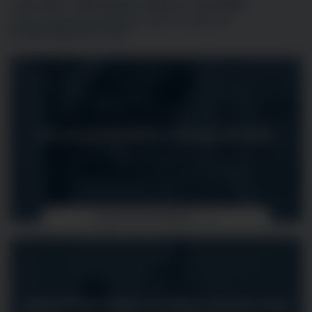
„DU BIST DIR NOCH NICHT SICHER?“
DIESE AUSBILDUNGSBERUFE GIBT ES NOCH IM
KLINIKVERBUND ALLGÄU
PFLEGEFACHFRAU/-MANN (M/W/D)
MEHR ERFAHREN
MEDIZINISCHE/R TECHNOLOGE/IN FÜR