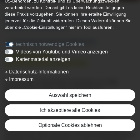
US-Behörden, zu Kontroll- und zu Überwachungszwecken,
verarbeitet werden. Derzeit gibt es keine Rechtsmittel gegen
diese Praxis vorzugehen. Sie können Ihre erteilte Einwilligung
JEDER FÄNGT MAL KLEIN AN...
jederzeit für die Zukunft widerrufen. Diesen Widerruf können Sie
über die „Cookie-Einstellungen“ hier im Tool ausführen.
KOMM MIT UNS GROSS RAUS
...und verwirkliche deinen Kindheitstraum...
technisch notwendige Cookies
Videos von Youtube und Vimeo anzeigen
MEDIZINISCHE/R
Kartenmaterial anzeigen
FACHANGESTELLTE/R
(M/W/D)
Datenschutz-Informationen
Impressum
Du gehst gern und freundlich mit anderen um, hilfst
Menschen gern weiter und hast Interesse an
Auswahl speichern
gesundheitlichen und medizinischen Themen? Vielleicht
wäre eine Ausbildung als Medizinische/r Fachangestellte/r
Ich akzeptiere alle Cookies
(MFA) etwas für Dich! In diesem vielfältigen Beruf
empfängst Du die Patienten, organisierst die
Optionale Cookies ablehnen
Sprechstunde, bereitest den Behandlungsraum vor und
assistierst der Ärztin oder dem Arzt bei der Behandlung der