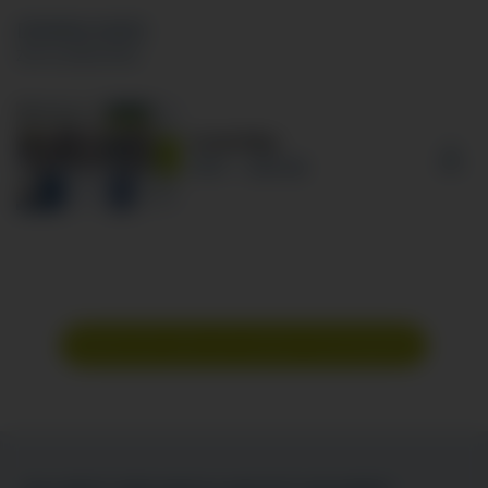
DOWNLOADS
ZUR AUSBILDUNG
Azubi-Map
PDF
826 KB
Bewirb dich jetzt auf unserem Karriereportal