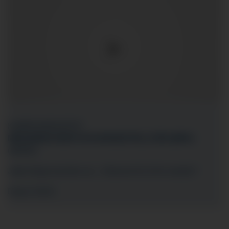
KAMPAGNENSPOT
MEDIZINISCHE/R FACHANGESTELLTE/R (MFA)
(M/W/D)
Jeder fängt mal klein an... Erkennst Du Dich wieder?
Dauer: 00:42