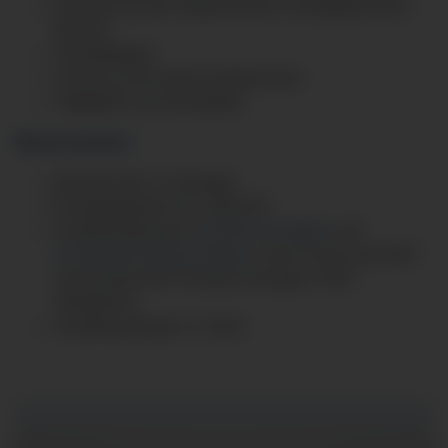
Interesse für den medizinischen und pflegerischen
Bereich
Teamfähigkeit
Freude an der Arbeit mit Menschen
Taktgefühl und Sensibilität
Wissenswertes:
Berufsschule: in Kempten
Einstiegsgehalt: Ab 1.000,00 €
Ausbildungshäuser:
Klinikum Kempten
und
Fachpraxenverbund Allgäu
in den Praxen des MVZ
Immenstadt, MVZ Klinikum Kempten, MVZ
Mindelheim
Ausbildungsdauer: 3 Jahre