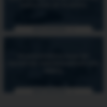
RADIOLOGIE (MT-R) (M/W/D)
MEHR ERFAHREN
PFLEGEFACHFRAU/-MANN MIT
VERTIEFUNG KINDERKRANKENPFLEGE
(M/W/D)
MEHR ERFAHREN