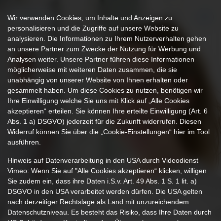
LOGIN
Wir verwenden Cookies, um Inhalte und Anzeigen zu
personalisieren und die Zugriffe auf unsere Website zu
analysieren. Die Informationen zu Ihrem Nutzerverhalten gehen
an unsere Partner zum Zwecke der Nutzung für Werbung und
Analysen weiter. Unsere Partner führen diese Informationen
möglicherweise mit weiteren Daten zusammen, die sie
unabhängig von unserer Website von Ihnen erhalten oder
gesammelt haben. Um diese Cookies zu nutzen, benötigen wir
Ihre Einwilligung welche Sie uns mit Klick auf „Alle Cookies
akzeptieren“ erteilen. Sie können Ihre erteilte Einwilligung (Art. 6
Abs. 1 a) DSGVO) jederzeit für die Zukunft widerrufen. Diesen
Widerruf können Sie über die „Cookie-Einstellungen“ hier im Tool
ausführen.
Hinweis auf Datenverarbeitung in den USA durch Videodienst
Vimeo: Wenn Sie auf "Alle Cookies akzeptieren“ klicken, willigen
Sie zudem ein, dass ihre Daten i.S.v. Art. 49 Abs. 1 S. 1 lit. a)
DSGVO in den USA verarbeitet werden dürfen. Die USA gelten
nach derzeitiger Rechtslage als Land mit unzureichendem
Datenschutzniveau. Es besteht das Risiko, dass Ihre Daten durch